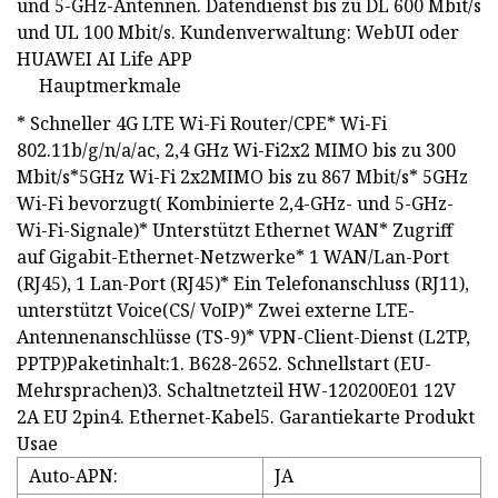
und 5-GHz-Antennen. Datendienst bis zu DL 600 Mbit/s
und UL 100 Mbit/s. Kundenverwaltung: WebUI oder
HUAWEI AI Life APP
Hauptmerkmale
* Schneller 4G LTE Wi-Fi Router/CPE* Wi-Fi
802.11b/g/n/a/ac, 2,4 GHz Wi-Fi2x2 MIMO bis zu 300
Mbit/s*5GHz Wi-Fi 2x2MIMO bis zu 867 Mbit/s* 5GHz
Wi-Fi bevorzugt( Kombinierte 2,4-GHz- und 5-GHz-
Wi-Fi-Signale)* Unterstützt Ethernet WAN* Zugriff
auf Gigabit-Ethernet-Netzwerke* 1 WAN/Lan-Port
(RJ45), 1 Lan-Port (RJ45)* Ein Telefonanschluss (RJ11),
unterstützt Voice(CS/ VoIP)* Zwei externe LTE-
Antennenanschlüsse (TS-9)* VPN-Client-Dienst (L2TP,
PPTP)Paketinhalt:1. B628-2652. Schnellstart (EU-
Mehrsprachen)3. Schaltnetzteil HW-120200E01 12V
2A EU 2pin4. Ethernet-Kabel5. Garantiekarte Produkt
Usae
Auto-APN:
JA