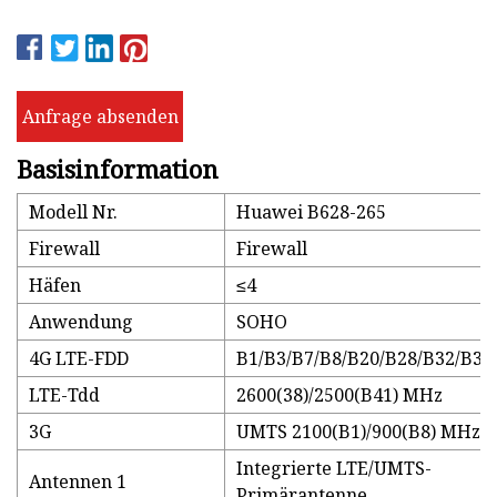
Anfrage absenden
Basisinformation
Modell Nr.
Huawei B628-265
Firewall
Firewall
Häfen
≤4
Anwendung
SOHO
4G LTE-FDD
B1/B3/B7/B8/B20/B28/B32/B38
LTE-Tdd
2600(38)/2500(B41) MHz
3G
UMTS 2100(B1)/900(B8) MHz
Integrierte LTE/UMTS-
Antennen 1
Primärantenne